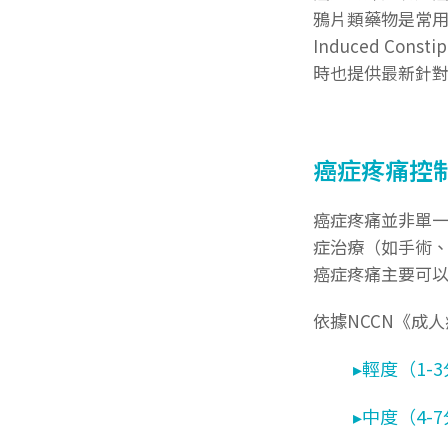
鴉片類藥物是常用
Induced C
時也提供最新針對鴉
癌症疼痛控
癌症疼痛並非單
症治療（如手術
癌症疼痛主要可
依據NCCN《成
▸輕度（1-
▸中度（4-