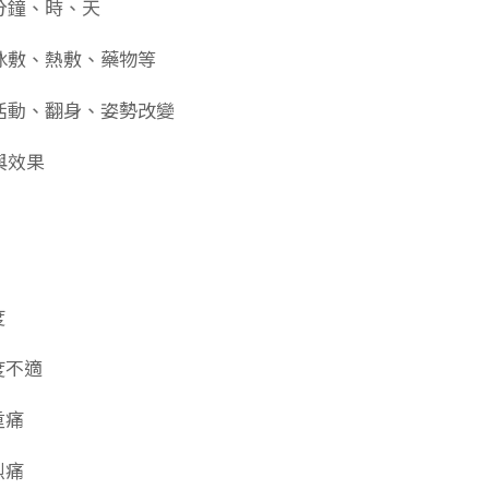
分鐘、時、天
冰敷、熱敷、藥物等
活動、翻身、姿勢改變
與效果
度
度不適
重痛
烈痛