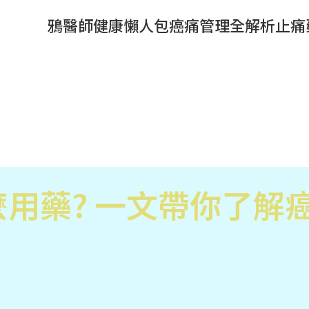
鴉醫師健康懶人包
癌痛管理全解析
止痛
用藥? 一文帶你了解