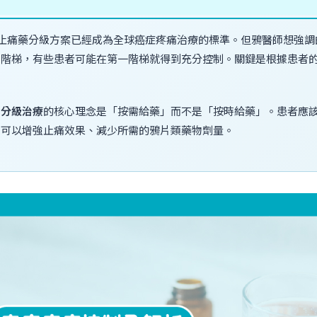
藥分級治療｜鴉醫師臨床指南
梯止痛藥分級方案已經成為全球癌症疼痛治療的標準。但鴉醫師想強
三階梯，有些患者可能在第一階梯就得到充分控制。關鍵是根據患者
藥分級治療
的核心理念是「按需給藥」而不是「按時給藥」。患者應
，可以增強止痛效果、減少所需的鴉片類藥物劑量。