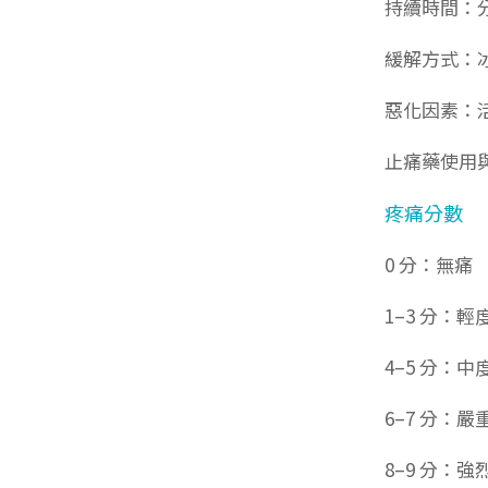
持續時間：
緩解方式：
惡化因素：
止痛藥使用
疼痛分數
0
分：無痛
1
–
3
分：輕
4
–
5
分：中
6
–
7
分：嚴
8
–
9
分：強