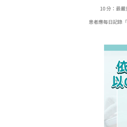
10
分：最嚴
患者應每日記錄