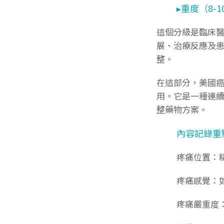
▸重度（8-
這個分級是臨床
展、治療反應及
整。
在這部分，美國
用。它是一種連
整藥物方案。
內容記錄重
疼痛位置：
疼痛感覺：
疼痛嚴重度