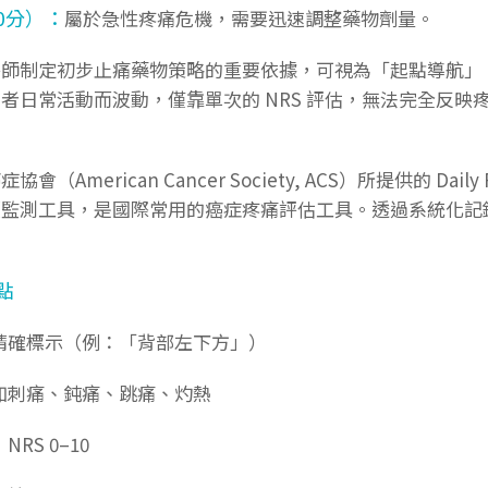
10分）：
屬於急性疼痛危機，需要迅速調整藥物劑量。
醫師制定初步止痛藥物策略的重要依據，可視為「起點導航」
患者日常活動而波動，僅靠單次的
NRS
評估，無法完全反映
癌症協會（
American Cancer Society, ACS
）所提供的
Daily 
續監測工具，是國際常用的癌症疼痛評估工具。透過系統化記
點
精確標示（例：「背部左下方」）
如刺痛、鈍痛、跳痛、灼熱
：
NRS 0
–
10