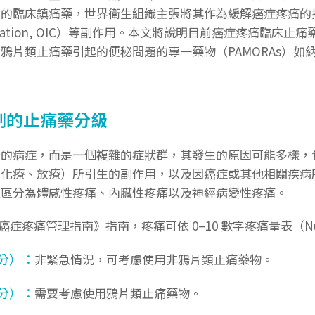
的臨床鎮痛藥，世界衛生組織主張將其作為緩解癌症疼痛的推薦
onstipation, OIC）等副作用。本文將說明目前癌症疼痛
片類止痛藥引起的便秘問題的專一藥物（PAMORAs）如納地
制的止痛藥分級
癌痛止痛藥分級
一的病症，而是一個複雜的症狀群，其發生的原因可能多樣，
、化療、放療）所引生的副作用，以及因癌症或其他相關疾病
以區分為體感性疼痛、內臟性疼痛以及神經病變性疼痛。
人癌症疼痛管理指南》指南，疼痛可依
0
–
10
數字疼痛量表（
N
3分）：
非緊急情況，可考慮使用非鴉片類止痛藥物。
7分）：
需要考慮使用鴉片類止痛藥物。