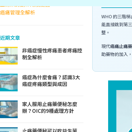
癌痛止痛
止痛藥的副作用及處置
癌痛管理全解析
WHO 的三階
能直接跳到第
整。
近期文章
現代
癌痛止痛
非癌症慢性疼痛患者疼痛控
助藥物的加入
制全解析
癌症為什麼會痛？認識3大
癌症疼痛類型與成因
家人服用止痛藥便秘怎麼
辦？OIC的9種處理方針
止痛藥便秘可以吃益生菌