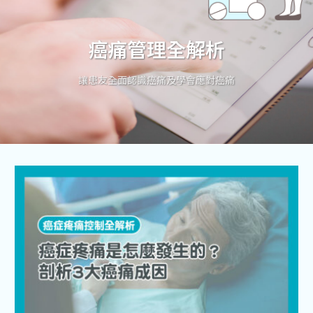
癌痛管理全解析
讓患友全面認識癌痛及學會應對癌痛