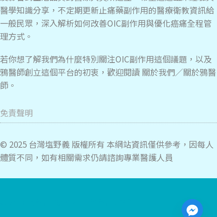
醫學知識分享，不定期更新止痛藥副作用的醫療衛教資訊給
一般民眾，深入解析如何改善OIC副作用與優化癌痛全程管
理方式。
若你想了解我們為什麼特別關注OIC副作用這個議題，以及
鴉醫師創立這個平台的初衷，歡迎閱讀
關於我們／關於鴉醫
師
。
免責聲明
© 2025 台灣塩野義 版權所有 本網站資訊僅供參考，因每人
體質不同，如有相關需求仍請諮詢專業醫護人員
本文由 鴉醫師 (腫瘤科主治醫師) 審閱。