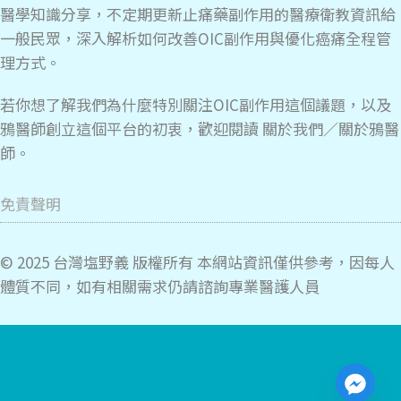
醫學知識分享，不定期更新止痛藥副作用的醫療衛教資訊給
一般民眾，深入解析如何改善OIC副作用與優化癌痛全程管
理方式。
若你想了解我們為什麼特別關注OIC副作用這個議題，以及
鴉醫師創立這個平台的初衷，歡迎閱讀
關於我們／關於鴉醫
師
。
免責聲明
© 2025 台灣塩野義 版權所有 本網站資訊僅供參考，因每人
體質不同，如有相關需求仍請諮詢專業醫護人員
本文由 鴉醫師 (腫瘤科主治醫師) 審閱。