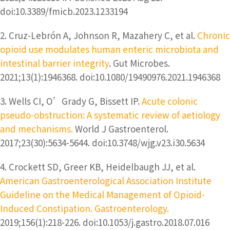
doi:10.3389/fmicb.2023.1233194
2. Cruz-Lebrón A, Johnson R, Mazahery C, et al.
Chronic
opioid use modulates human enteric microbiota and
intestinal barrier integrity
. Gut Microbes.
2021;13(1):1946368. doi:10.1080/19490976.2021.1946368
3. Wells CI, O’Grady G, Bissett IP.
Acute colonic
pseudo-obstruction: A systematic review of aetiology
and mechanisms.
World J Gastroenterol.
2017;23(30):5634-5644. doi:10.3748/wjg.v23.i30.5634
4. Crockett SD, Greer KB, Heidelbaugh JJ, et al.
American Gastroenterological Association Institute
Guideline on the Medical Management of Opioid-
Induced Constipation. Gastroenterology.
2019;156(1):218-226. doi:10.1053/j.gastro.2018.07.016