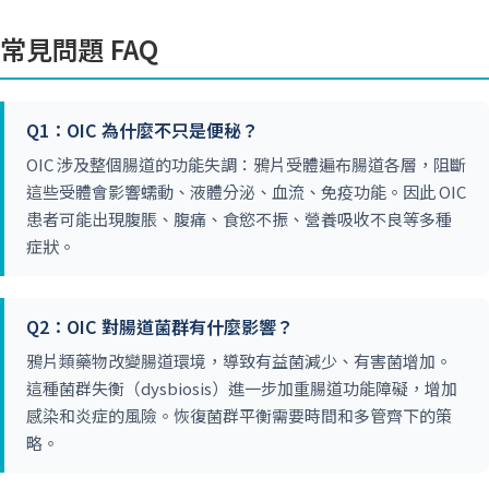
常見問題 FAQ
Q1：OIC 為什麼不只是便秘？
OIC 涉及整個腸道的功能失調：鴉片受體遍布腸道各層，阻斷
這些受體會影響蠕動、液體分泌、血流、免疫功能。因此 OIC
患者可能出現腹脹、腹痛、食慾不振、營養吸收不良等多種
症狀。
Q2：OIC 對腸道菌群有什麼影響？
鴉片類藥物改變腸道環境，導致有益菌減少、有害菌增加。
這種菌群失衡（dysbiosis）進一步加重腸道功能障礙，增加
感染和炎症的風險。恢復菌群平衡需要時間和多管齊下的策
略。