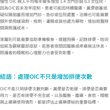
慢性 OIC 病人平均每年需多增加 1.4 次門診與 0.3 次住院，
因為OIC若未及早控制，患者可能因持續腹痛、糞便嵌塞或
疑似腸阻塞而增加門診、急診或住院處置。治療也可能需要
額外使用緩瀉劑、栓劑、灌腸或其他處方藥物，增加就醫時
間與照護成本。
家屬則可能需要協助準備餐食、提醒用藥、記錄排便、陪同
如廁及觀察腹部症狀。若患者夜間因腹脹或疼痛無法休息，
照護者的睡眠和心理壓力也會受到影響。
結語：處理OIC不只是增加排便次數
OIC不能只用排便次數判斷。糞便是否乾硬、排便是否需要
用力、是否有排便不完全感，以及腹脹、腹痛、食慾、睡眠
與止痛藥使用情形，都是評估止痛藥便秘的重要指標。